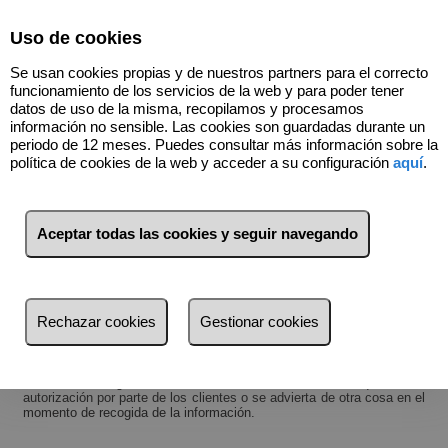
Select Language
▼
Uso de cookies
911332878
Se usan cookies propias y de nuestros partners para el correcto
funcionamiento de los servicios de la web y para poder tener
datos de uso de la misma, recopilamos y procesamos
información no sensible. Las cookies son guardadas durante un
periodo de 12 meses. Puedes consultar más información sobre la
Términos y condiciones de protección de datos
política de cookies de la web y acceder a su configuración
aquí
.
Esta empresa lleva a cabo una política de protección de datos,
conforme a lo establecido en la Ley Orgánica 15/1999, de 13 de
Diciembre, de Protección de Datos de Carácter Personal.
Aceptar todas las cookies y seguir navegando
Por dicho motivo, los datos personales recabados como
consecuencia de alguno de los servicios ofertados, serán incluidos
en alguno de los ficheros de datos de carácter personal, inscritos en
Rechazar cookies
Gestionar cookies
la Agencia Española de Protección de Datos.
Los datos recogidos no se cederán a terceros, salvo que exista
autorización por parte de los clientes o se advierta de otra cosa en el
momento de recogida de la información.